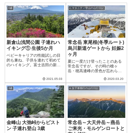
0歳
c.マタニティ登山の山行日記
新倉山浅間公園 子連れハ
常念岳 東尾根(冬季ルート)
イキング① 生後5か月
烏川新道ゲートから 妊娠2
ヶ月
ベビーキャリアの性能試しの目
的も兼ね、子供を連れて初めて
夏に一度だけ登ったことのある
のハイキング。富士吉田の新倉
常念岳ですが、その時の槍ヶ
山浅間公園へ行きました。ここ
岳・穂高連峰の景色が忘れられ
は五重塔...
ず、また登りたいと思っていま
2021.05.03
2020.03.20
した。そん...
3歳
e.女子単独行の山行日記
金峰山 大弛峠からピスト
常念岳～大天井岳～燕岳
ン 子連れ登山 3歳
ご来光・モルゲンロートと