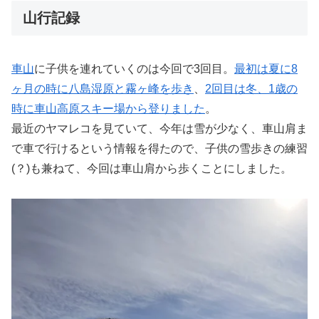
山行記録
車山
に子供を連れていくのは今回で3回目。
最初は夏に8
ヶ月の時に八島湿原と霧ヶ峰を歩き
、
2回目は冬、1歳の
時に車山高原スキー場から登りました
。
最近のヤマレコを見ていて、今年は雪が少なく、車山肩ま
で車で行けるという情報を得たので、子供の雪歩きの練習
(？)も兼ねて、今回は車山肩から歩くことにしました。