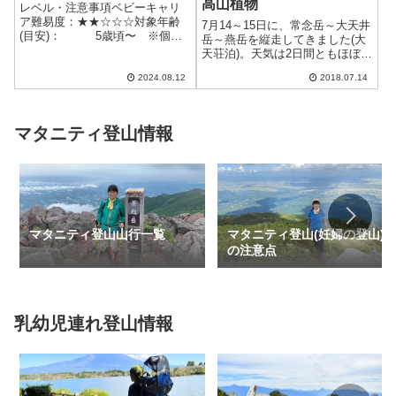
高山植物
レベル・注意事項ベビーキャリ
ア難易度：★★☆☆☆対象年齢
7月14～15日に、常念岳～大天井
(目安)： 5歳頃〜 ※個人
岳～燕岳を縦走してきました(大
差や経験値によります累積標高
天荘泊)。天気は2日間ともほぼ快
差(...
晴、気温が高く、森林限界...
2024.08.12
2018.07.14
マタニティ登山情報
マタニティ登山山行一覧
マタニティ登山(妊婦の登山)
の注意点
乳幼児連れ登山情報