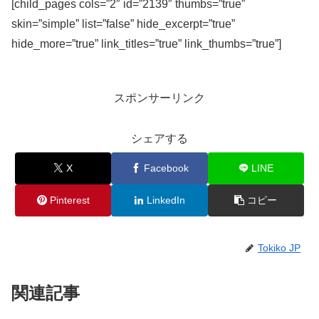
[child_pages cols=”2″ id=”2139″ thumbs=”true”
skin=”simple” list=”false” hide_excerpt=”true”
hide_more=”true” link_titles=”true” link_thumbs=”true”]
スポンサーリンク
シェアする
X
Facebook
LINE
Pinterest
LinkedIn
コピー
Tokiko JP
関連記事