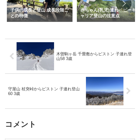
子供の成長と登山 成長段階ご
赤ちゃん(乳児)連れベビーキ
との特徴
ャリア登山の注意点
木曽駒ヶ岳 千畳敷からピストン 子連れ登
山58 3歳
守屋山 杖突峠からピストン 子連れ登山
60 3歳
コメント