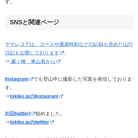
す。
SNSと関連ページ
ヤマレコでは、コースや通過時刻などの記録も含めた山行
日記も公開しております
。
⇒
霧ヶ峰 車山肩から
Instagram
でも登山中に撮影した写真を発信しておりま
す。
⇒
tokiko.jpのInstagram
X(旧twitter)
始めました。
⇒
tokiko.jpのtwitter