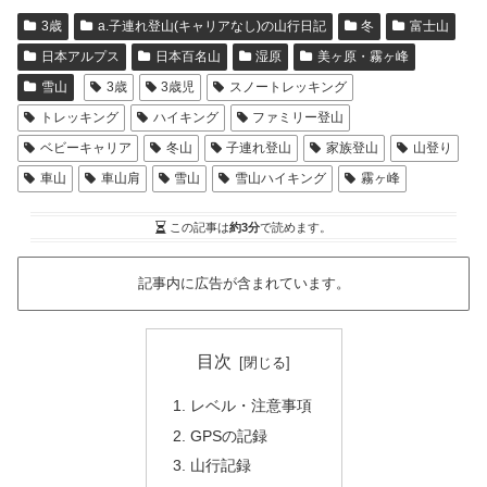
3歳
a.子連れ登山(キャリアなし)の山行日記
冬
富士山
日本アルプス
日本百名山
湿原
美ヶ原・霧ヶ峰
雪山
3歳
3歳児
スノートレッキング
トレッキング
ハイキング
ファミリー登山
ベビーキャリア
冬山
子連れ登山
家族登山
山登り
車山
車山肩
雪山
雪山ハイキング
霧ヶ峰
この記事は
約3分
で読めます。
記事内に広告が含まれています。
目次
レベル・注意事項
GPSの記録
山行記録