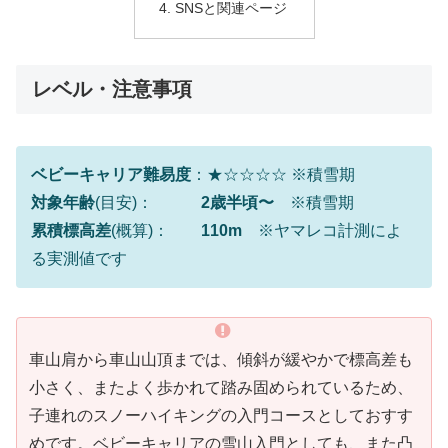
SNSと関連ページ
レベル・注意事項
ベビーキャリア難易度
：★☆☆☆☆ ※積雪期
対象年齢
(目安)：
2歳半頃〜
※積雪期
累積標高差
(概算)：
110m
※ヤマレコ計測によ
る実測値です
車山肩から車山山頂までは、傾斜が緩やかで標高差も
小さく、またよく歩かれて踏み固められているため、
子連れのスノーハイキングの入門コースとしておすす
めです。ベビーキャリアの雪山入門としても、また凸