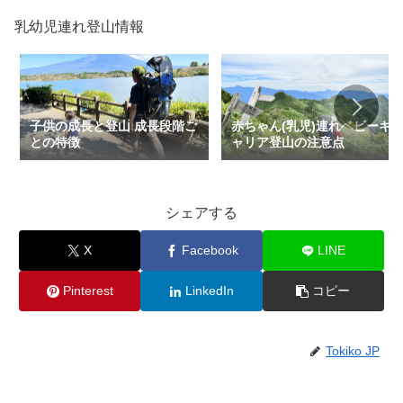
乳幼児連れ登山情報
子供の成長と登山 成長段階ご
赤ちゃん(乳児)連れベビーキ
との特徴
ャリア登山の注意点
シェアする
X
Facebook
LINE
Pinterest
LinkedIn
コピー
Tokiko JP