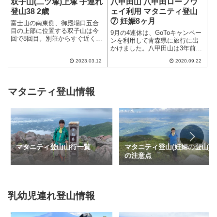
双子山(二ツ塚)上塚 子連れ
八甲田山 八甲田ロープウ
登山38 2歳
ェイ利用 マタニティ登山
⑦ 妊娠8ヶ月
富士山の南東側、御殿場口五合
目の上部に位置する双子山は今
9月の4連休は、GoToキャンペー
回で8回目。別荘からすぐ近くに
ンを利用して青森県に旅行に出
あるため何度も通いましたが、
かけました。八甲田山は3年前の
今年の...
同時期にも歩いたことがあり
2023.03.12
2020.09.22
ま...
マタニティ登山情報
マタニティ登山山行一覧
マタニティ登山(妊婦の登山)
の注意点
乳幼児連れ登山情報