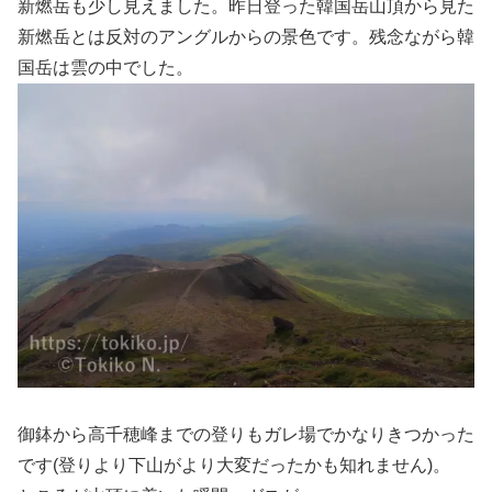
新燃岳も少し見えました。昨日登った韓国岳山頂から見た
新燃岳とは反対のアングルからの景色です。残念ながら韓
国岳は雲の中でした。
御鉢から高千穂峰までの登りもガレ場でかなりきつかった
です(登りより下山がより大変だったかも知れません)。