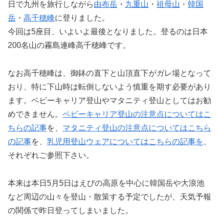
日で九州を旅行しながら
由布岳
・
九重山
・
祖母山
・
韓国
岳
・
高千穂峰
に登りました。
今回は5座目、いよいよ最後となりました。登るのは日本
200名山の霧島連峰高千穂峰です。
なお高千穂峰は、御鉢の直下と山頂直下がガレ場となって
おり、特に下山時は転倒しないよう慎重を期す必要があり
ます。ベビーキャリア登山やマタニティ登山としてはお勧
めできません。
ベビーキャリア登山の注意点についてはこ
ちらの記事
を、
マタニティ登山の注意点についてはこちら
の記事
を、
乳児用登山ウェアについてはこちらの記事を
、
それぞれご参照下さい。
本来は本日5月5日はえびの高原を中心に韓国岳や大浪池
など周辺の山々を登山・散策する予定でしたが、天気予報
の関係で昨日登ってしまいました。