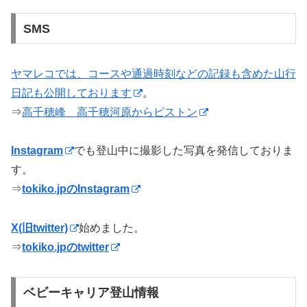
SMS
ヤマレコでは、コースや通過時刻などの記録も含めた山行
日記も公開しております
。
⇒
高千穂峰 高千穂河原からピストン
Instagram
でも登山中に撮影した写真を発信しておりま
す。
⇒
tokiko.jpのInstagram
X(旧twitter)
始めました。
⇒
tokiko.jpのtwitter
ベビーキャリア登山情報