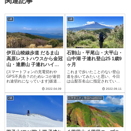
関連記事
1歳
1歳
伊豆山稜線歩道 だるま山
石割山・平尾山・大平山・
高原レストハウスから金冠
山中湖 子連れ登山25 1歳9
山・達磨山 子連れハイキ
ヶ月
ング⑫ 1歳3ヶ月
(スマートフォンの充電切れや
これまで歩いたことのない登山
GPS不具合？のためレコが途切
道を歩いてみたいと思い、今日
れ途切れになっています)坂道も
は山梨百名山に指定されている
ある程度歩けるようになった子
石割山など、山中湖北側の山々
2022.04.09
2022.09.11
供...
を縦走す...
2歳
c.マタニティ登山の山行日記