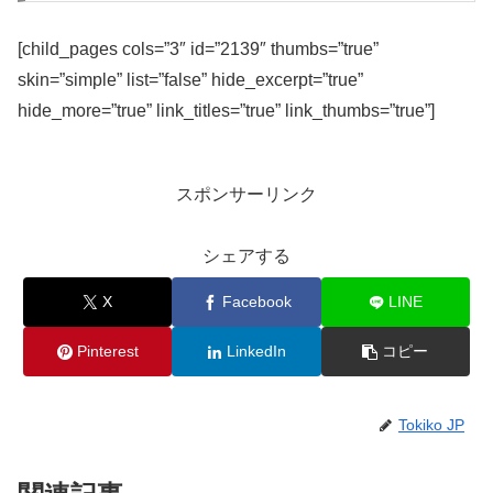
[child_pages cols=”3″ id=”2139″ thumbs=”true”
skin=”simple” list=”false” hide_excerpt=”true”
hide_more=”true” link_titles=”true” link_thumbs=”true”]
スポンサーリンク
シェアする
X
Facebook
LINE
Pinterest
LinkedIn
コピー
Tokiko JP