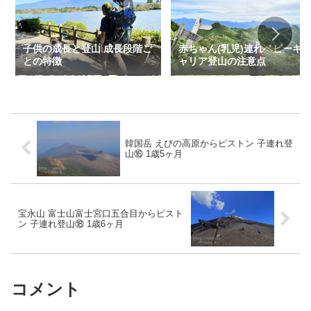
子供の成長と登山 成長段階ご
赤ちゃん(乳児)連れベビーキ
との特徴
ャリア登山の注意点
韓国岳 えびの高原からピストン 子連れ登
山⑯ 1歳5ヶ月
宝永山 富士山富士宮口五合目からピスト
ン 子連れ登山⑱ 1歳6ヶ月
コメント