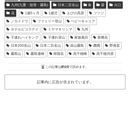
九州(九重・祖母・霧島)
日本二百名山
春
曇
火口
花
1歳5ヶ月
1歳児
えびの高原
ツツジ
ノカイドウ
ファミリー登山
ベビーキャリア
ホテルピコラナイ
ミヤマキリシマ
九州
子連れハイキング
子連れ登山
家族風呂
新燃岳
日本200名山
日本二百名山
深山霧島
躑躅
野海棠
霧島山
霧島連峰
韓国岳
高千穂峰
高千穂河原
この記事は
約3分
で読めます。
記事内に広告が含まれています。