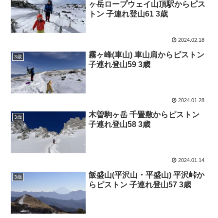
ヶ岳ロープウェイ山頂駅からピス
トン 子連れ登山61 3歳
2024.02.18
霧ヶ峰(車山) 車山肩からピストン
3歳
子連れ登山59 3歳
2024.01.28
木曽駒ヶ岳 千畳敷からピストン
3歳
子連れ登山58 3歳
2024.01.14
飯盛山(平沢山・平盛山) 平沢峠か
3歳
らピストン 子連れ登山57 3歳