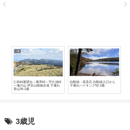
2歳
2歳
2
白駒池・高見石 白駒池入口から
から
仁科峠展望台～風早峠～宇久須峠
弥
子連れハイキング50 2歳
月
～魂の山 伊豆山稜線歩道 子連れ
登山36 2歳
3歳児