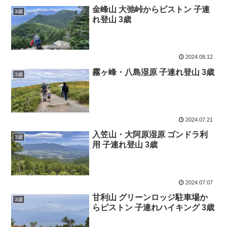
金峰山 大弛峠からピストン 子連
3歳
れ登山 3歳
2024.08.12
霧ヶ峰・八島湿原 子連れ登山 3歳
3歳
2024.07.21
入笠山・大阿原湿原 ゴンドラ利
3歳
用 子連れ登山 3歳
2024.07.07
甘利山 グリーンロッジ駐車場か
3歳
らピストン 子連れハイキング 3歳