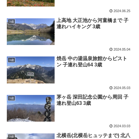
2024.06.25
上高地 大正池から河童橋まで 子
3歳
連れハイキング 3歳
2024.05.04
焼岳 中の湯温泉旅館からピスト
3歳
ン 子連れ登山64 3歳
2024.05.03
茅ヶ岳 深田記念公園から周回 子
3歳
連れ登山63 3歳
2024.03.03
北横岳(北横岳ヒュッテまで) 北八
3歳