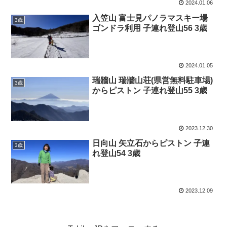
2024.01.06
入笠山 富士見パノラマスキー場
3歳
ゴンドラ利用 子連れ登山56 3歳
2024.01.05
瑞牆山 瑞牆山荘(県営無料駐車場)
3歳
からピストン 子連れ登山55 3歳
2023.12.30
日向山 矢立石からピストン 子連
3歳
れ登山54 3歳
2023.12.09