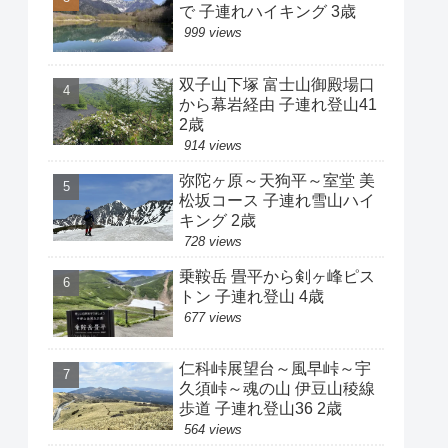
で 子連れハイキング 3歳
999 views
双子山下塚 富士山御殿場口
から幕岩経由 子連れ登山41
2歳
914 views
弥陀ヶ原～天狗平～室堂 美
松坂コース 子連れ雪山ハイ
キング 2歳
728 views
乗鞍岳 畳平から剣ヶ峰ピス
トン 子連れ登山 4歳
677 views
仁科峠展望台～風早峠～宇
久須峠～魂の山 伊豆山稜線
歩道 子連れ登山36 2歳
564 views