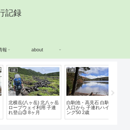
行記録
情報
about
0歳
2歳
2歳
北横岳(八ヶ岳) 北八ヶ岳
白駒池・高見石 白駒池
双子山
ロープウェイ利用 子連
入口から 子連れハイキ
場口か
れ登山③ 8ヶ月
ング50 2歳
れ登山41