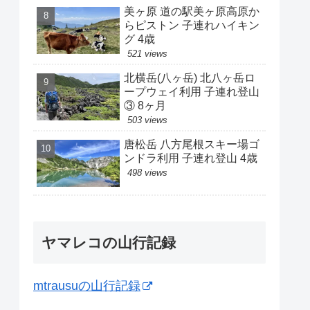
美ヶ原 道の駅美ヶ原高原か
らピストン 子連れハイキン
グ 4歳
521 views
北横岳(八ヶ岳) 北八ヶ岳ロ
ープウェイ利用 子連れ登山
③ 8ヶ月
503 views
唐松岳 八方尾根スキー場ゴ
ンドラ利用 子連れ登山 4歳
498 views
ヤマレコの山行記録
mtrausuの山行記録