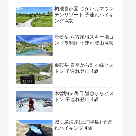
栂池自然園 つがいけマウン
テンリゾート 子連れハイキ
ング 4歳
唐松岳 八方尾根スキー場ゴ
ンドラ利用 子連れ登山 4歳
乗鞍岳 畳平から剣ヶ峰ピス
トン 子連れ登山 4歳
木曽駒ヶ岳 千畳敷からピス
トン 子連れ登山 4歳
城ヶ島海岸(三浦半島) 子連
れハイキング 4歳