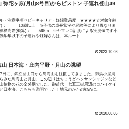
山 弥陀ヶ原(月山8号目)からピストン 子連れ登山49
ル・注意事項ベビーキャリア・妊婦難易度：★★★★☆対象年齢
安)： 10歳以上 ※子供の成長状況や経験等により異なりま
積標高差(概算)： 595m ※ヤマレコ計測による実測値です小
低学年以下の子連れや妊婦さんは、本ルート...
2023.10.08
鳥海山 日本海・庄内平野・月山の眺望
27日に、鉾立登山口から鳥海山を往復してきました。御浜小屋周
らみた鳥海山と月山。この辺りはちょうどハクサンシャジンなど
山植物の花の全盛期でした。御苗代・七五三掛周辺のコバイケイ
と日本海。こちらも満開でした！地元のかたの勧めに...
2018.08.05