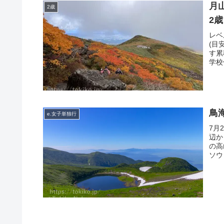
月
2歳
2歳
レベ
(目
す累
学校
e.女子単独行
7月
辺か
の高
ソウ