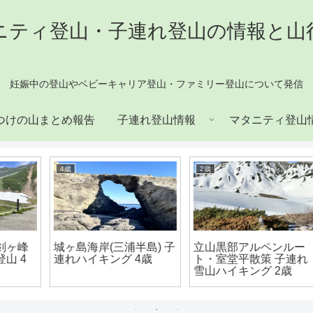
ニティ登山・子連れ登山の情報と山
妊娠中の登山やベビーキャリア登山・ファミリー登山について発信
つけの山まとめ報告
子連れ登山情報
マタニティ登山
4歳
2歳
峰
城ヶ島海岸(三浦半島) 子
立山黒部アルペンルー
連れハイキング 4歳
ト・室堂平散策 子連れ
雪山ハイキング 2歳