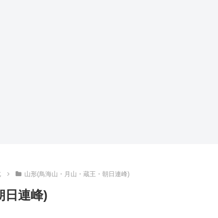
北
山形(鳥海山・月山・蔵王・朝日連峰)
朝日連峰)