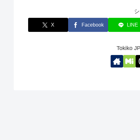
シ
X
Facebook
LINE
Tokik