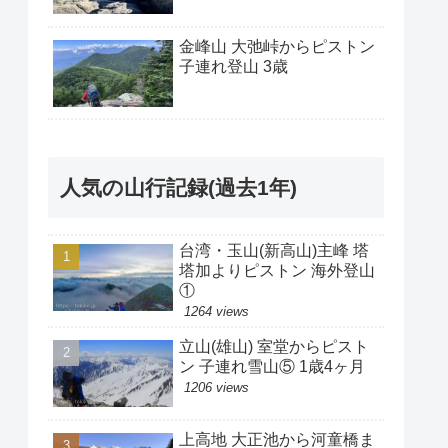
金峰山 大弛峠からピストン
子連れ登山 3歳
人気の山行記録(過去1年)
台湾・玉山(新高山)主峰 塔
塔加よりピストン 海外登山
①
1264 views
立山(雄山) 室堂からピスト
ン 子連れ雪山⑤ 1歳4ヶ月
1206 views
上高地 大正池から河童橋ま