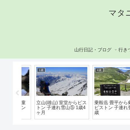
マタ
山行日記・ブログ
行き
1歳
4歳
から河童
立山(雄山) 室堂からピス
乗鞍岳 畳平から剣ヶ
ハイキン
トン 子連れ雪山⑤ 1歳4
ピストン 子連れ登山 4
ヶ月
歳