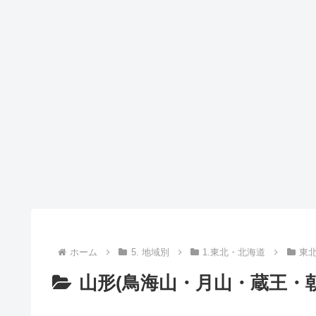
ホーム
5. 地域別
1.東北・北海道
東
山形(鳥海山・月山・蔵王・