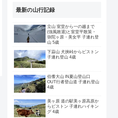
最新の山行記録
立山 室堂から一の越まで
(強風敗退)と室堂平散策・
弥陀ヶ原・美女平 子連れ登
山 5歳
下蒜山 犬挟峠からピストン
子連れ登山 4歳
伯耆大山 IN夏山登山口
OUT行者登山道 子連れ登山
4歳
美ヶ原 道の駅美ヶ原高原か
らピストン 子連れハイキン
グ 4歳