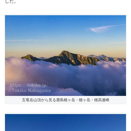
した。
五竜岳山頂から見る鹿島槍ヶ岳・槍ヶ岳・穂高連峰