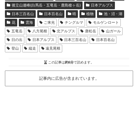
後立山連峰(白馬岳・五竜岳・鹿島槍ヶ岳)
日本アルプス
日本三百名山
日本百名山
晴
植物
池・沼・湖
花
雲海
ご来光
チングルマ
モルゲンロート
五竜岳
八方尾根
北アルプス
唐松岳
山ガール
日の出
日本アルプス
日本三百名山
日本百名山
登山
縦走
遠見尾根
この記事は
約6分
で読めます。
記事内に広告が含まれています。