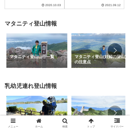
前最後の山行に行きました...
した。前回は御殿場口から双子
2020.10.03
2021.09.12
山に...
マタニティ登山情報
マタニティ登山山行一覧
マタニティ登山(妊婦の登山)
の注意点
乳幼児連れ登山情報
子供の成長と登山 成長段階ご
赤ちゃん(乳児)連れベビーキ
との特徴
ャリア登山の注意点
メニュー
ホーム
検索
トップ
サイドバー