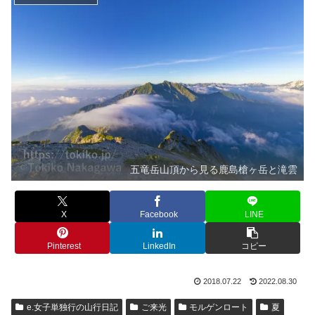
五竜岳山頂から見る鹿島槍ヶ岳と滝雲
X
Facebook
LINE
Pinterest
LinkedIn
コピー
2018.07.22
2022.08.30
e.女子単独行の山行日記
ご来光
モルゲンロート
夏