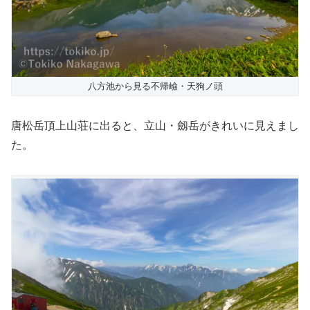
八方池から見る不帰嶮・天狗ノ頭
唐松岳頂上山荘に出ると、立山・劔岳がきれいに見えまし
た。