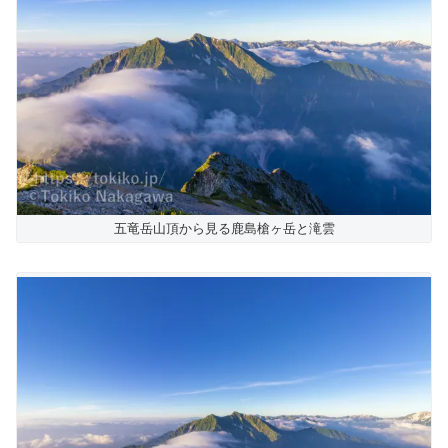
五竜岳山頂から見る鹿島槍ヶ岳と滝雲