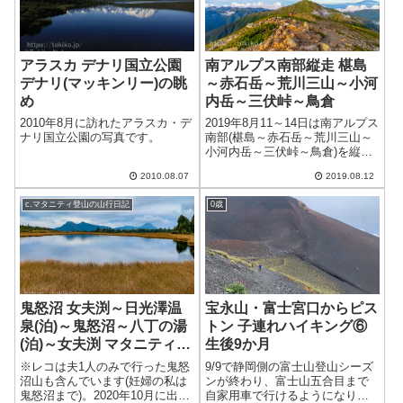
アラスカ デナリ国立公園
南アルプス南部縦走 椹島
デナリ(マッキンリー)の眺
～赤石岳～荒川三山～小河
め
内岳～三伏峠～鳥倉
2010年8月に訪れたアラスカ・デ
2019年8月11～14日は南アルプス
ナリ国立公園の写真です。
南部(椹島～赤石岳～荒川三山～
小河内岳～三伏峠～鳥倉)を縦走
しました。本来は15日...
2010.08.07
2019.08.12
c.マタニティ登山の山行日記
0歳
鬼怒沼 女夫渕～日光澤温
宝永山・富士宮口からピス
泉(泊)～鬼怒沼～八丁の湯
トン 子連れハイキング⑥
(泊)～女夫渕 マタニティ登
生後9か月
山⑧ 妊娠9ヶ月
※レコは夫1人のみで行った鬼怒
9/9で静岡側の富士山登山シーズ
沼山も含んでいます(妊婦の私は
ンが終わり、富士山五合目まで
鬼怒沼まで)。2020年10月に出産
自家用車で行けるようになりま