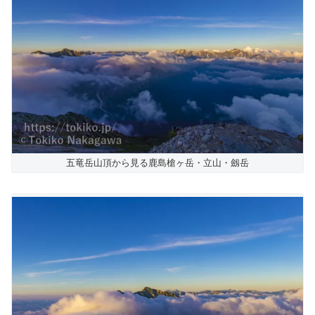
五竜岳山頂から見る鹿島槍ヶ岳・立山・劔岳