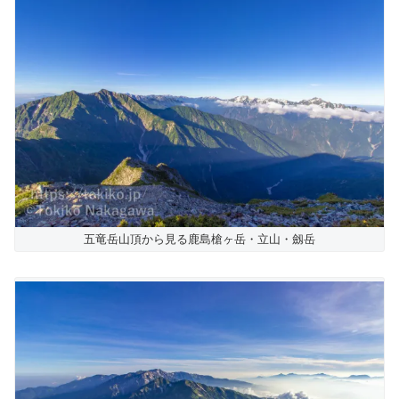
五竜岳山頂から見る鹿島槍ヶ岳・立山・劔岳