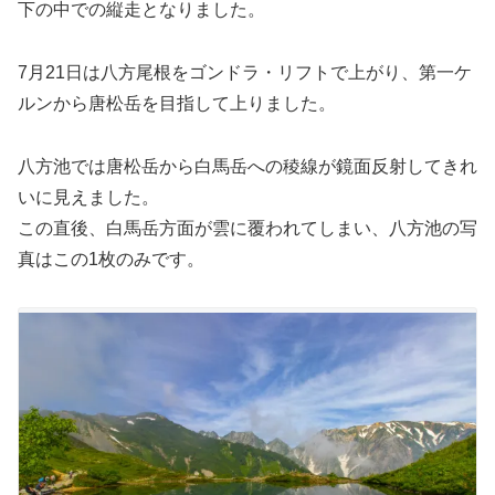
下の中での縦走となりました。
7月21日は八方尾根をゴンドラ・リフトで上がり、第一ケ
ルンから唐松岳を目指して上りました。
八方池では唐松岳から白馬岳への稜線が鏡面反射してきれ
いに見えました。
この直後、白馬岳方面が雲に覆われてしまい、八方池の写
真はこの1枚のみです。