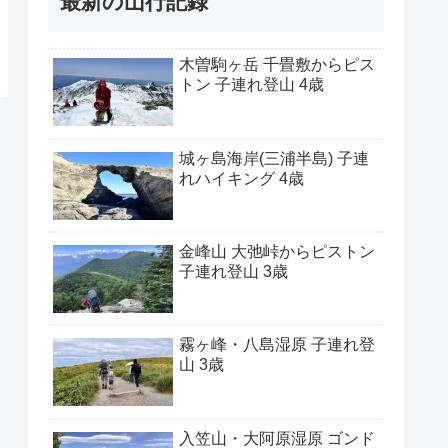
最新の山行記録
木曽駒ヶ岳 千畳敷からピス
トン 子連れ登山 4歳
城ヶ島海岸(三浦半島) 子連
れハイキング 4歳
金峰山 大弛峠からピストン
子連れ登山 3歳
霧ヶ峰・八島湿原 子連れ登
山 3歳
入笠山・大阿原湿原 ゴンド