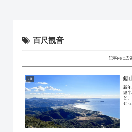
百尺観音
記事内に広
鋸
2歳
新年
総半
ど、
せっ