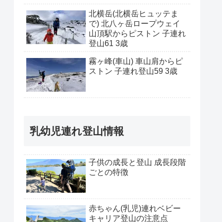
北横岳(北横岳ヒュッテま
で) 北八ヶ岳ロープウェイ
山頂駅からピストン 子連れ
登山61 3歳
霧ヶ峰(車山) 車山肩からピ
ストン 子連れ登山59 3歳
乳幼児連れ登山情報
子供の成長と登山 成長段階
ごとの特徴
赤ちゃん(乳児)連れベビー
キャリア登山の注意点