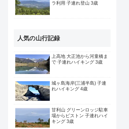
ラ利用 子連れ登山 3歳
人気の山行記録
上高地 大正池から河童橋ま
で 子連れハイキング 3歳
城ヶ島海岸(三浦半島) 子連
れハイキング 4歳
甘利山 グリーンロッジ駐車
場からピストン 子連れハイ
キング 3歳