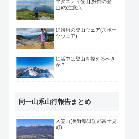
マタニティ登山(妊婦の登
山)の注意点
妊婦用の登山ウェア(スポー
ツウェア)
妊活中は登山を控えるべき
か？
同一山系山行報告まとめ
入笠山(長野県諏訪郡富士見
町)