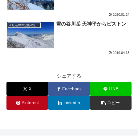
2020.01.24
雪の谷川岳 天神平からピストン
d.妊活中の登山の山行日記
2019.04.13
シェアする
X
Facebook
LINE
Pinterest
LinkedIn
コピー