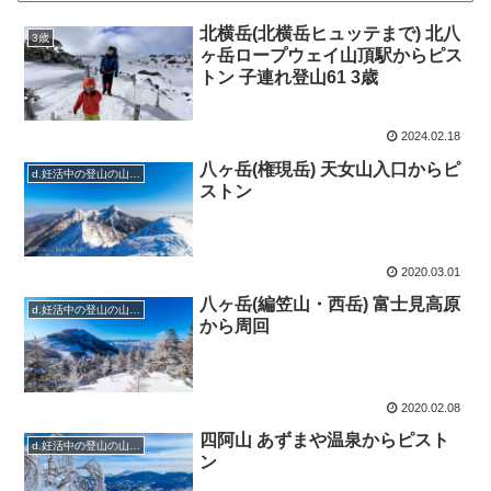
北横岳(北横岳ヒュッテまで) 北八
3歳
ヶ岳ロープウェイ山頂駅からピス
トン 子連れ登山61 3歳
2024.02.18
八ヶ岳(権現岳) 天女山入口からピ
d.妊活中の登山の山行日記
ストン
2020.03.01
八ヶ岳(編笠山・西岳) 富士見高原
d.妊活中の登山の山行日記
から周回
2020.02.08
四阿山 あずまや温泉からピスト
d.妊活中の登山の山行日記
ン