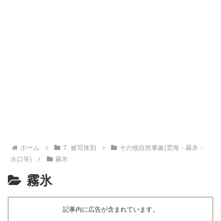
ホーム
7. 被写体別
その他自然事象(雲海・霧氷・
火口等)
霧氷
霧氷
記事内に広告が含まれています。